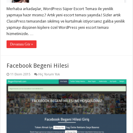
gaziantep
organizasyon
,
Merhaba arkadaşlar, WordPress Süper Escort Teması ile yenilik
gaziantep
yapmaya hazır mısınız.? Artık yeni escort teması yayında.! Sizler artık
organizasyon
,
gaziantep
ClassiPress temasından sıkılmış ve kurtulmak istiyorsanız galiba yenilik
organizasyon
,
yapmayı düşünen kişilere özel WordPress yeni escort teması
gaziantep
organizasyon
,
hizmetinizde. …
gaziantep
organizasyon
,
Devamını Gör »
gaziantep
palyaço
,
twitter
takipçi
hilesi
,
Facebook Begeni Hilesi
twitter
takipçi
11 Ekim 2015
Hiç Yorum Yok
hilesi
,
instagram
takipçi
hilesi
,