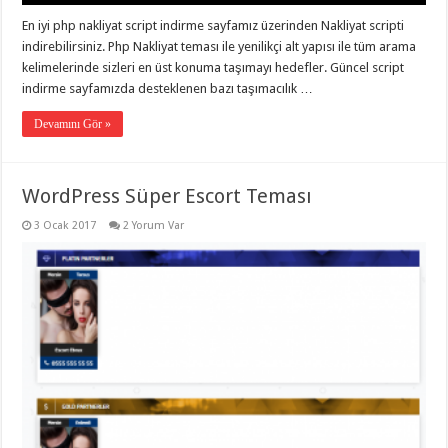
eve
taşımacılık
,
En iyi php nakliyat script indirme sayfamız üzerinden Nakliyat scripti
gaziantep
indirebilirsiniz. Php Nakliyat teması ile yenilikçi alt yapısı ile tüm arama
evden
eve
kelimelerinde sizleri en üst konuma taşımayı hedefler. Güncel script
taşımacılık
,
indirme sayfamızda desteklenen bazı taşımacılık …
gaziantep
evden
eve
Devamını Gör »
taşımacılık
,
gaziantep
evden
eve
WordPress Süper Escort Teması
taşımacılık
,
gaziantep
3 Ocak 2017
2 Yorum Var
evden
eve
taşımacılık
,
evden
eve
taşımacılık
,
gaziantep
asansörlü
taşıma
,
gaziantep
evden
eve
taşımacılık
,
gaziantep
organizasyon
,